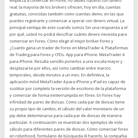
empieza a comerciar en Forex, no debes hacerlo con dinero
real; la mayoría de los brokers ofrecen, hoy en día, cuentas
gratuitas, conocidas también como cuentas demo; en las que
puedes registrarte y comenzar a operar con dinero virtual. La
principal ventaja de esto cuando somos Sin una respuesta a el
por qué, usted no podrá descifrar cuánto dinero necesita para
comerciar en Forex. Cómo elegir el mejor bróker Forex y
¿Cuanto gana un trader de Forex en MetaTrader 4. Plataformas
de Trading para Forex y CFDs. App para iPhone. MetaTrader 4
para iPhone. Resulta sencillo ponerlos a una escala mayor y
desplazarse por ellos, así como cambiar entre marcos
temporales, desde minutos a un mes. En definitiva, la
aplicación móvil MetaTrader 4 para iPhone y iPad es capaz de
sustituir por completo la versión de escritorio de la plataforma
y comerciar de forma ininterrumpida en fórex. En Forex hay
infinidad de pares de divisas. Como cada par de divisas tiene
su propio tipo de cambio, el cálculo del valor monetario de un
pip debe determinarse para cada par de divisas de manera
particular. A continuación se muestran dos ejemplos de este
cálculo para diferentes pares de divisas. Cómo comerciar forex
en robinhood, formulario de búsqueda Al hacerlo, la compañía